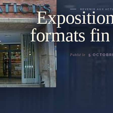
Exposition
REVENIR AUX ACT
formats fin
5 OCTOBR
Publié le