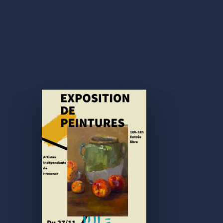
by
Proov.fr