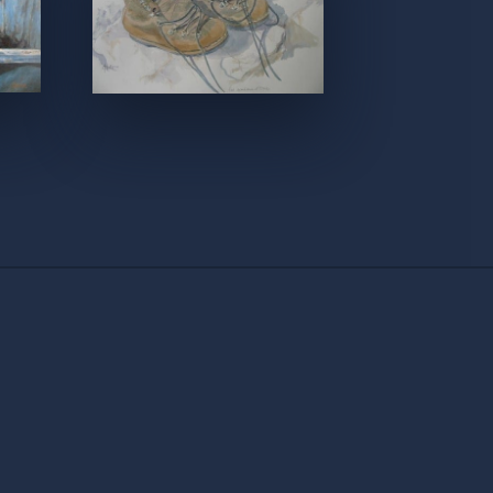
by
Proov.fr