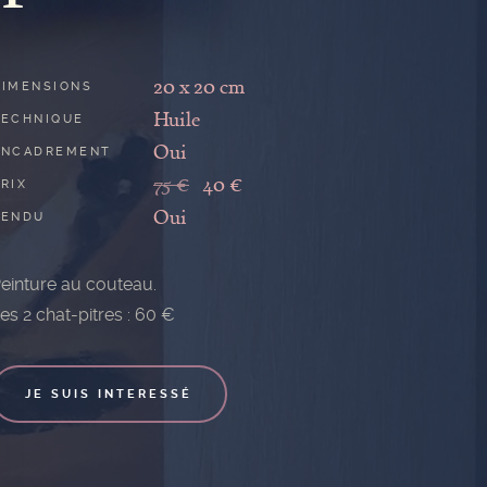
20 x 20 cm
DIMENSIONS
Huile
TECHNIQUE
Oui
ENCADREMENT
75 €
40 €
RIX
Oui
VENDU
einture au couteau.
es 2 chat-pitres : 60 €
JE SUIS INTERESSÉ