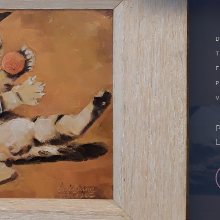
P
P
L