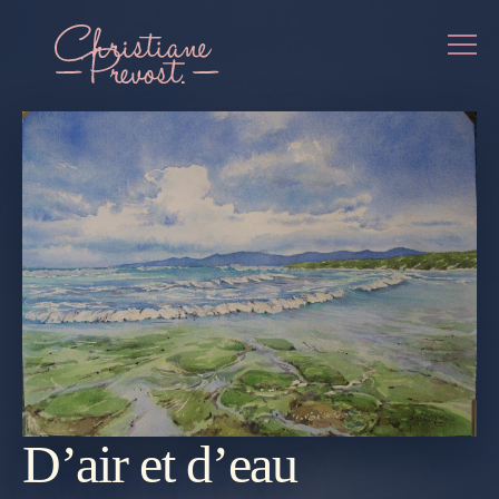
D’air et d’eau
REVENIR
À LA
GALERIE