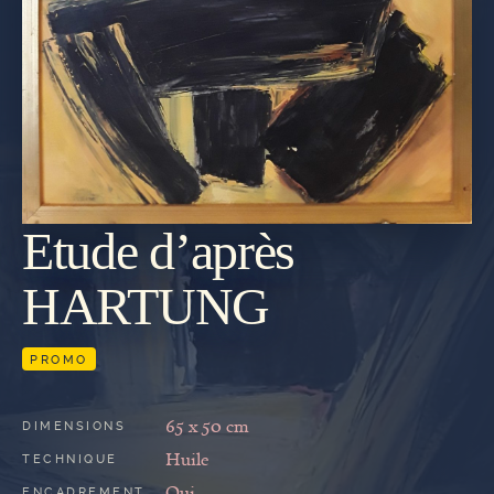
Etude d’après
REVENIR
À LA
GALERIE
HARTUNG
PROMO
65 x 50 cm
DIMENSIONS
Huile
TECHNIQUE
Oui
ENCADREMENT