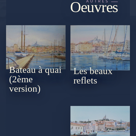
Oeuvres
AUTRES
Bateau à quai
Les beaux
(2ème
reflets
version)