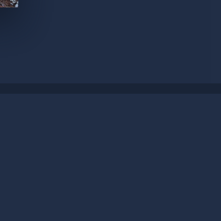
by
Proov.fr