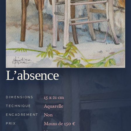
L’absence
REVENIR
À LA
GALERIE
15 x 21 cm
DIMENSIONS
Aquarelle
TECHNIQUE
Non
ENCADREMENT
Moins de 150 €
PRIX