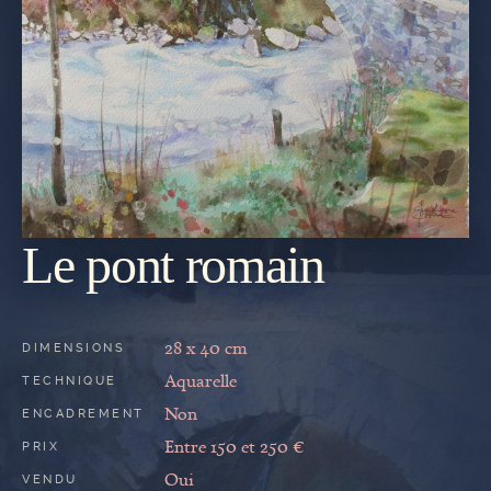
Le pont romain
REVENIR
À LA
GALERIE
28 x 40 cm
DIMENSIONS
Aquarelle
TECHNIQUE
Non
ENCADREMENT
Entre 150 et 250 €
PRIX
Oui
VENDU