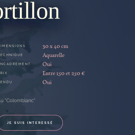
rtillon
30 x 40 cm
DIMENSIONS
Aquarelle
TECHNIQUE
Oui
ENCADREMENT
Entre 150 et 250 €
RIX
Oui
VENDU
u "Colomblanc"
JE SUIS INTERESSÉ