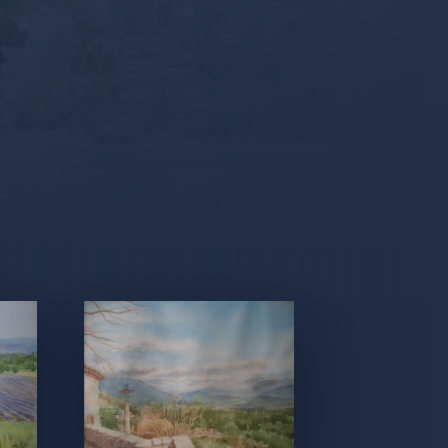
by
Proov.fr