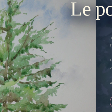
Le po
P
A