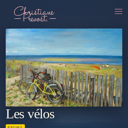
Les vélos
REVENIR
À LA
GALERIE
PROMO