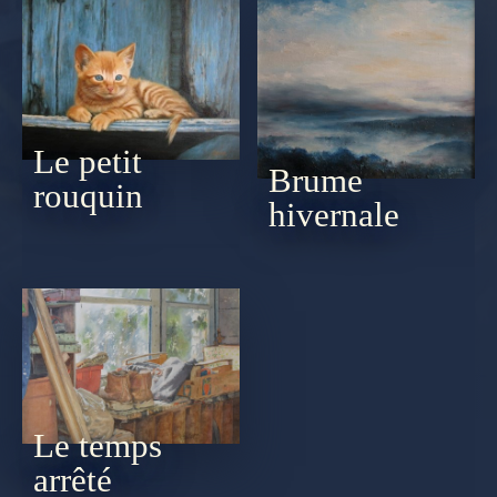
Le petit
Brume
rouquin
hivernale
Le temps
arrêté