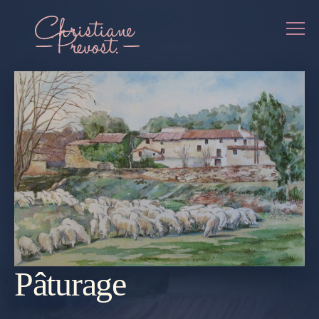
Pâturage
REVENIR
À LA
GALERIE