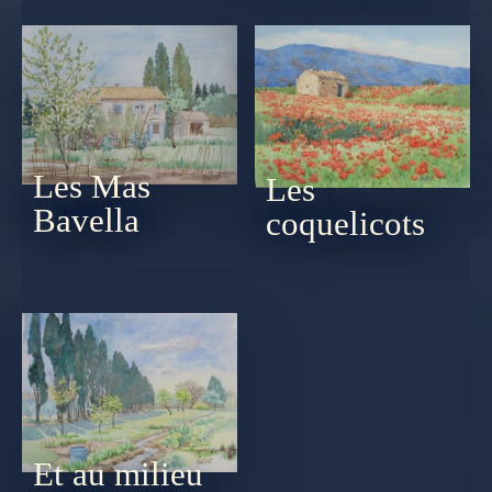
Les Mas
Les
Bavella
coquelicots
Et au milieu