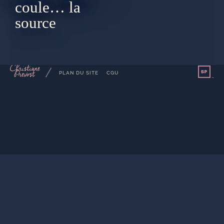
coule… la
source
by
PLAN DU SITE
CGU
Pr