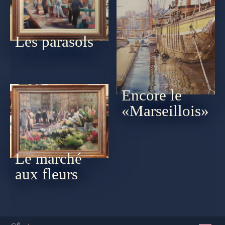
Les parasols
Encore le
«Marseillois»
Le marché
aux fleurs