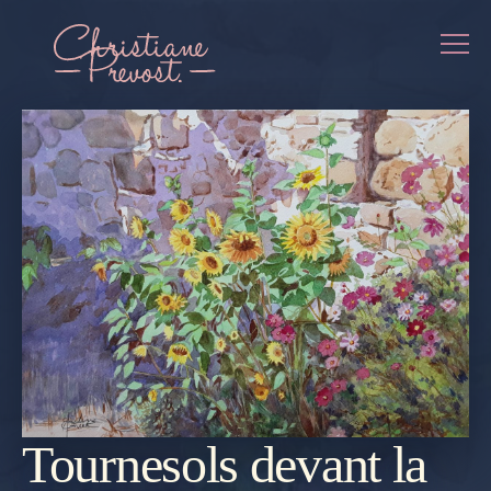
Tournesols devant la
REVENIR
À LA
GALERIE