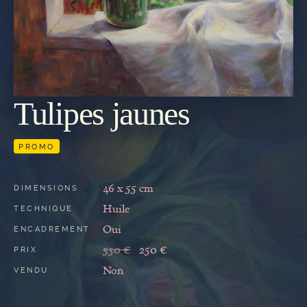
Tulipes jaunes
REVENIR
À LA
GALERIE
PROMO
46 x 55 cm
DIMENSIONS
Huile
TECHNIQUE
Oui
ENCADREMENT
550 €
250 €
PRIX
Non
VENDU