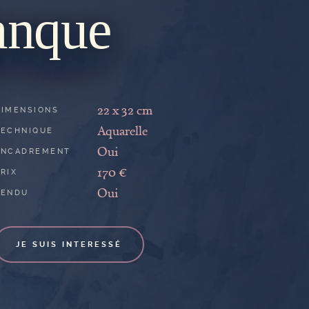
anque
22 x 32 cm
DIMENSIONS
Aquarelle
TECHNIQUE
Oui
ENCADREMENT
170 €
RIX
Oui
VENDU
JE SUIS INTERESSÉ