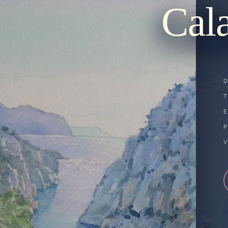
Cal
P