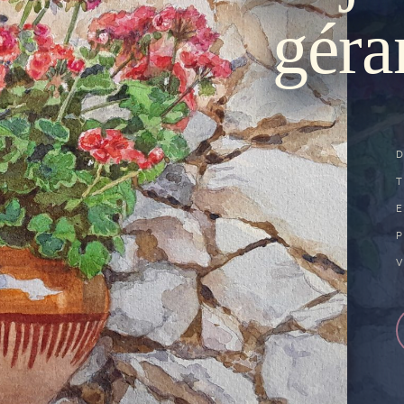
géra
P