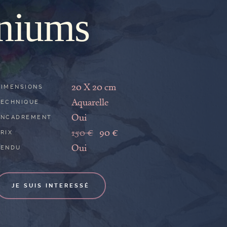
niums
20 X 20 cm
DIMENSIONS
Aquarelle
TECHNIQUE
Oui
ENCADREMENT
150 €
90 €
RIX
Oui
VENDU
JE SUIS INTERESSÉ