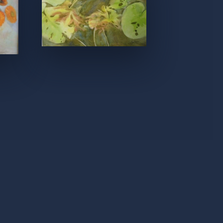
by
Proov.fr