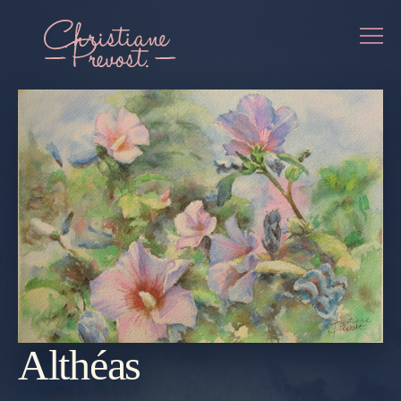
Althéas
REVENIR
À LA
GALERIE