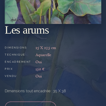
Les arums
REVENIR
À LA
GALERIE
25 X 27,5 cm
DIMENSIONS
Aquarelle
TECHNIQUE
Oui
ENCADREMENT
150 €
PRIX
Oui
VENDU
Dimensions tout encadrée : 35 X 38