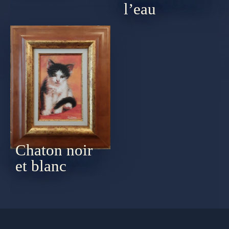
l’eau
Chaton noir
et blanc
by
PLAN DU SITE
CGU
Pr