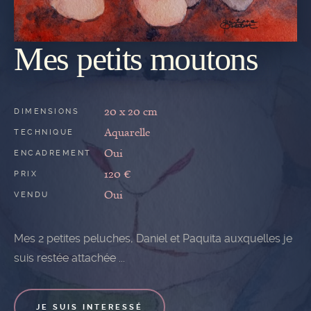
Mes petits moutons
REVENIR
À LA
GALERIE
20 x 20 cm
DIMENSIONS
Aquarelle
TECHNIQUE
Oui
ENCADREMENT
120 €
PRIX
Oui
VENDU
Mes 2 petites peluches, Daniel et Paquita auxquelles je
suis restée attachée ...
JE SUIS INTERESSÉ