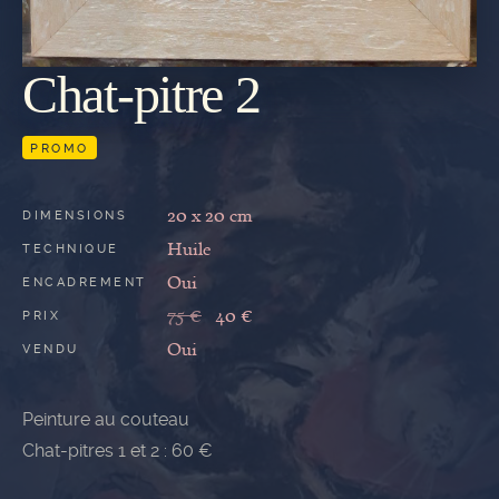
Chat-pitre 2
REVENIR
À LA
GALERIE
PROMO
20 x 20 cm
DIMENSIONS
Huile
TECHNIQUE
Oui
ENCADREMENT
75 €
40 €
PRIX
Oui
VENDU
Peinture au couteau
Chat-pitres 1 et 2 : 60 €